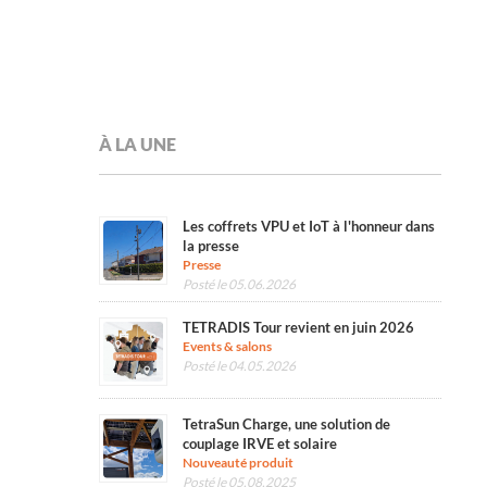
À LA UNE
Les coffrets VPU et IoT à l'honneur dans
la presse
Presse
Posté le 05.06.2026
TETRADIS Tour revient en juin 2026
Events & salons
Posté le 04.05.2026
TetraSun Charge, une solution de
couplage IRVE et solaire
Nouveauté produit
Posté le 05.08.2025