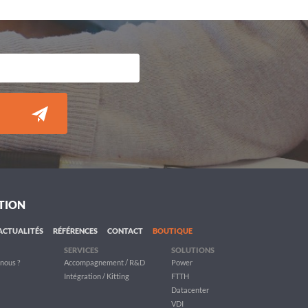
TION
ACTUALITÉS
RÉFÉRENCES
CONTACT
BOUTIQUE
SERVICES
SOLUTIONS
nous ?
Accompagnement / R&D
Power
Intégration / Kitting
FTTH
Datacenter
VDI