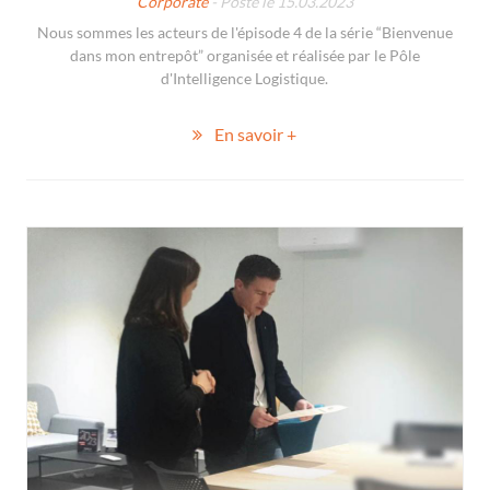
Corporate
- Posté le 15.03.2023
Nous sommes les acteurs de l'épisode 4 de la série “Bienvenue
dans mon entrepôt” organisée et réalisée par le Pôle
d'Intelligence Logistique.
En savoir +