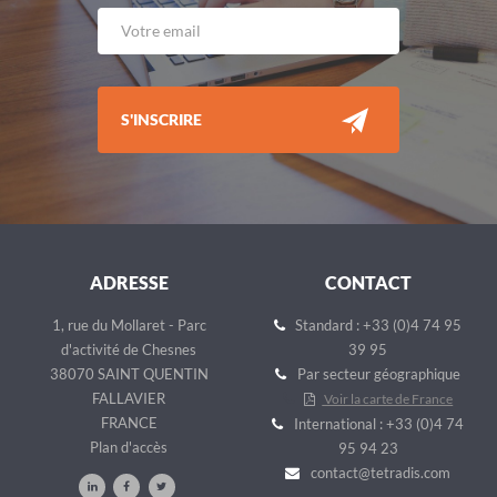
S'INSCRIRE
ADRESSE
CONTACT
1, rue du Mollaret - Parc
Standard : +33 (0)4 74 95
d'activité de Chesnes
39 95
38070 SAINT QUENTIN
Par secteur géographique
FALLAVIER
Voir la carte de France
FRANCE
International : +33 (0)4 74
Plan d'accès
95 94 23
contact@tetradis.com