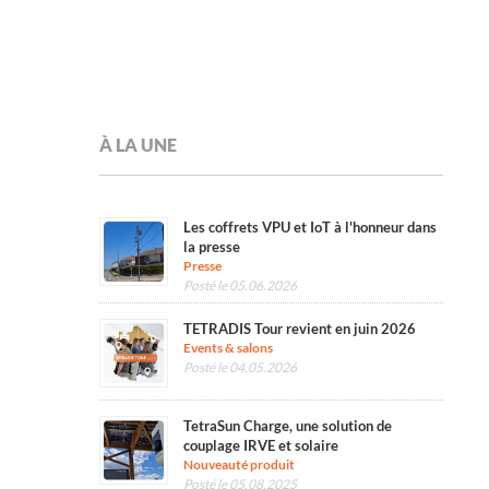
À LA UNE
Les coffrets VPU et IoT à l'honneur dans
la presse
Presse
Posté le 05.06.2026
TETRADIS Tour revient en juin 2026
Events & salons
Posté le 04.05.2026
TetraSun Charge, une solution de
couplage IRVE et solaire
Nouveauté produit
Posté le 05.08.2025