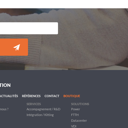
TION
ACTUALITÉS
RÉFÉRENCES
CONTACT
BOUTIQUE
SERVICES
SOLUTIONS
nous ?
Accompagnement / R&D
Power
Intégration / Kitting
FTTH
Datacenter
VDI