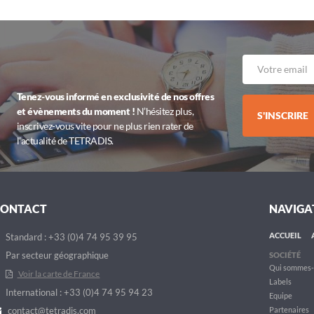
Tenez-vous informé en exclusivité de nos offres
et évènements du moment !
N’hésitez plus,
S'INSCRIRE
inscrivez-vous vite pour ne plus rien rater de
l’actualité de TETRADIS.
CONTACT
NAVIGA
ACCUEIL
Standard : +33 (0)4 74 95 39 95
Par secteur géographique
SOCIÉTÉ
Qui sommes-
Voir la carte de France
Labels
International : +33 (0)4 74 95 94 23
Equipe
contact@tetradis.com
Partenaires