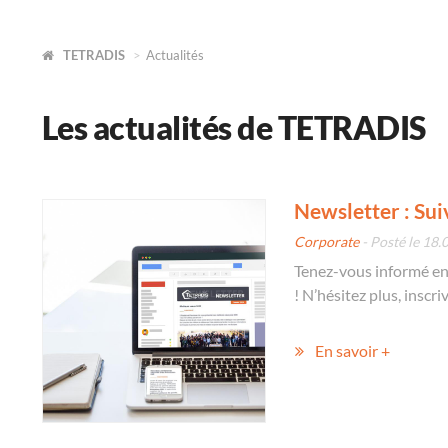
TETRADIS
Actualités
Les actualités de TETRADIS
Newsletter : Sui
Corporate
- Posté le 18.
Tenez-vous informé en
! N’hésitez plus, inscr
En savoir +