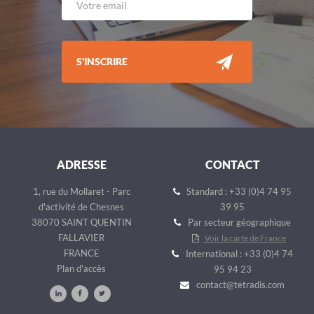
S'INSCRIRE
ADRESSE
CONTACT
1, rue du Mollaret - Parc
Standard : +33 (0)4 74 95
d'activité de Chesnes
39 95
38070 SAINT QUENTIN
Par secteur géographique
FALLAVIER
Voir la carte de France
FRANCE
International : +33 (0)4 74
Plan d'accès
95 94 23
contact@tetradis.com