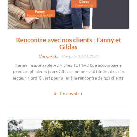
Rencontre avec nos clients : Fanny et
Gildas
Corporate
- Posté le 29.11.2021
Fanny
, responsable ADV chez TETRADIS, a accompagné
pendant plusieurs jours Gildas, commercial itinérant sur le
secteur Nord-Ouest pour aller à la rencontre de nos clients.
En savoir +