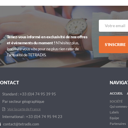
Tenez-vous informé en exclusivité de nos offres
et évènements du moment !
N’hésitez plus,
S'INSCRIRE
inscrivez-vous vite pour ne plus rien rater de
l’actualité de TETRADIS.
CONTACT
NAVIGA
ACCUEIL
Standard : +33 (0)4 74 95 39 95
Par secteur géographique
SOCIÉTÉ
Qui sommes-
Voir la carte de France
Labels
International : +33 (0)4 74 95 94 23
Equipe
contact@tetradis.com
Partenaires