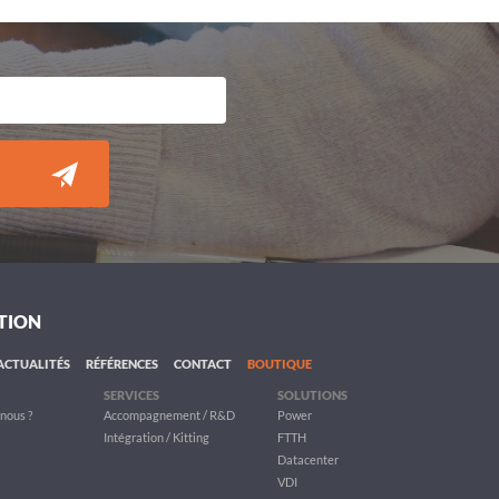
TION
ACTUALITÉS
RÉFÉRENCES
CONTACT
BOUTIQUE
SERVICES
SOLUTIONS
nous ?
Accompagnement / R&D
Power
Intégration / Kitting
FTTH
Datacenter
VDI