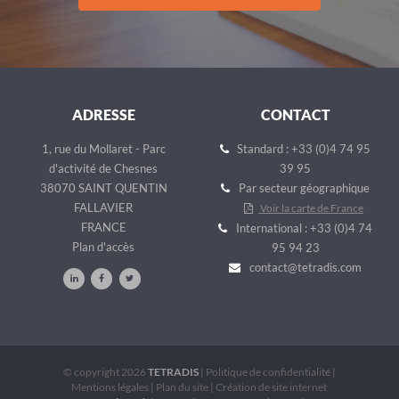
ADRESSE
CONTACT
1, rue du Mollaret - Parc
Standard : +33 (0)4 74 95
d'activité de Chesnes
39 95
38070 SAINT QUENTIN
Par secteur géographique
FALLAVIER
Voir la carte de France
FRANCE
International : +33 (0)4 74
Plan d'accès
95 94 23
contact@tetradis.com
© copyright 2026
TETRADIS
|
Politique de confidentialité
|
Mentions légales
|
Plan du site
|
Création de site internet