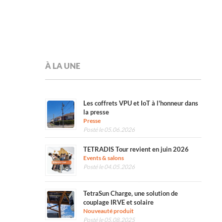
À LA UNE
Les coffrets VPU et IoT à l'honneur dans
la presse
Presse
Posté le 05.06.2026
TETRADIS Tour revient en juin 2026
Events & salons
Posté le 04.05.2026
TetraSun Charge, une solution de
couplage IRVE et solaire
Nouveauté produit
Posté le 05.08.2025