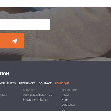
TION
ACTUALITÉS
RÉFÉRENCES
CONTACT
BOUTIQUE
SERVICES
SOLUTIONS
nous ?
Accompagnement / R&D
Power
Intégration / Kitting
FTTH
Datacenter
VDI