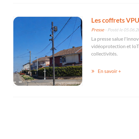
Les coffrets VPU
Presse
- Posté le 05.06.
La presse salue l'inno
vidéoprotection et IoT
collectivités.
En savoir +