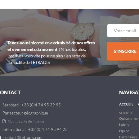
Tenez-vous informé en exclusivité de nos offres
et évènements du moment !
N’hésitez plus,
S'INSCRIRE
inscrivez-vous vite pour ne plus rien rater de
l’actualité de TETRADIS.
CONTACT
NAVIGA
ACCUEIL
Standard : +33 (0)4 74 95 39 95
Par secteur géographique
SOCIÉTÉ
Qui sommes-
Voir la carte de France
Labels
International : +33 (0)4 74 95 94 23
Equipe
contact@tetradis.com
Partenaires